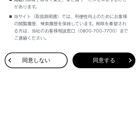
お気に入り設定
があります。
当サイト（取扱説明書）では、利便性向上のためにお客様
現在地を修正する
の閲覧履歴、検索履歴を保持しています。削除を希望され
る方は、当社のお客様相談窓口（0800-700-7700）まで
ご連絡ください。
ハートフル音声を設定する
同意しない
同意する
合わせて見られているページ
走行支援の設定
地図表示設定をする
ルート設定をする