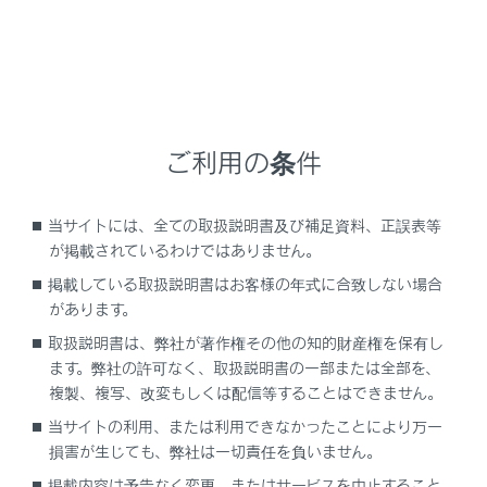
設定項目
ご利用の条件
[‍目的地履歴の消去‍]
当サイトには、全ての取扱説明書及び補足資料、正誤表等
が掲載されているわけではありません。
[‍お気に入り‍]
掲載している取扱説明書はお客様の年式に合致しない場合
があります。
[‍ハートフル音声‍]
取扱説明書は、弊社が著作権その他の知的財産権を保有し
ます。弊社の許可なく、取扱説明書の一部または全部を、
[‍現在地補正‍]
複製、複写、改変もしくは配信等することはできません。
当サイトの利用、または利用できなかったことにより万一
損害が生じても、弊社は一切責任を負いません。
掲載内容は予告なく変更、またはサービスを中止すること