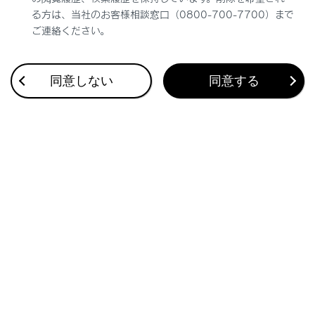
る方は、当社のお客様相談窓口（0800-700-7700）まで
ご連絡ください。
同意しない
同意する
合わせて見られているページ
地図を更新する
目的地検索画面の見方
さまざまなレーン表示画面
このページは役に立ちましたか？
はい
いいえ