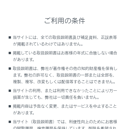
VICSの運用時間について
ご利用の条件
VICS FM多重放送を受信できないとき
VICSの用語について
当サイトには、全ての取扱説明書及び補足資料、正誤表等
が掲載されているわけではありません。
VICSセンター著作権について
掲載している取扱説明書はお客様の年式に合致しない場合
があります。
VICS、ETC2.0（ITSスポット）、TSPSの問
取扱説明書は、弊社が著作権その他の知的財産権を保有し
い合わせ先について
ます。弊社の許可なく、取扱説明書の一部または全部を、
複製、複写、改変もしくは配信等することはできません。
道路管理者からのお知らせとお願い
当サイトの利用、または利用できなかったことにより万一
損害が生じても、弊社は一切責任を負いません。
VICS過去データについて
掲載内容は予告なく変更、またはサービスを中止すること
があります。
VICS情報有料放送サービス契約約款
当サイト（取扱説明書）では、利便性向上のためにお客様
の閲覧履歴、検索履歴を保持しています。削除を希望され