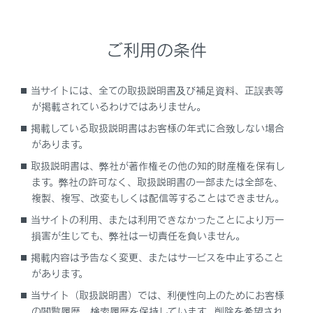
VICSの運用時間について
ご利用の条件
VICS FM多重放送を受信できないとき
VICSの用語について
当サイトには、全ての取扱説明書及び補足資料、正誤表等
が掲載されているわけではありません。
VICSセンター著作権について
掲載している取扱説明書はお客様の年式に合致しない場合
があります。
VICS、ETC2.0（ITSスポット）、TSPSの問
取扱説明書は、弊社が著作権その他の知的財産権を保有し
い合わせ先について
ます。弊社の許可なく、取扱説明書の一部または全部を、
複製、複写、改変もしくは配信等することはできません。
道路管理者からのお知らせとお願い
当サイトの利用、または利用できなかったことにより万一
損害が生じても、弊社は一切責任を負いません。
VICS過去データについて
掲載内容は予告なく変更、またはサービスを中止すること
があります。
VICS情報有料放送サービス契約約款
当サイト（取扱説明書）では、利便性向上のためにお客様
の閲覧履歴、検索履歴を保持しています。削除を希望され