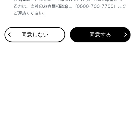
る方は、当社のお客様相談窓口（0800-700-7700）まで
ご連絡ください。
同意しない
同意する
合わせて見られているページ
地図を更新する
目的地検索画面の見方
さまざまなレーン表示画面
このページは役に立ちましたか？
はい
いいえ