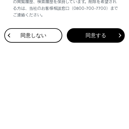
を全画面化して視聴することができます。全画
の閲覧履歴、検索履歴を保持しています。削除を希望され
面表示中に画面をタッチすると
[‍
‍]
と
[‍
‍]
る方は、当社のお客様相談窓口（0800-700-7700）まで
ご連絡ください。
が約3秒表示されます。全画面表示中はコンテ
ンツ内の全画面解除ボタン以外に、
[‍
‍]
をタ
ッチすることで全画面を解除することもできま
同意しない
同意する
す。また
[‍
‍]
をタッチすると
[‍
‍]
の位置を移
動できます。
ブックマークを管理する
閲覧履歴を管理する
タブを管理する
Webブラウザ機能の設定をする