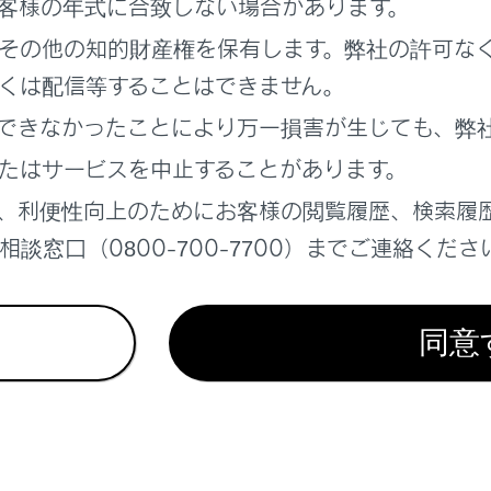
客様の年式に合致しない場合があります。
しすると、早送りします。手を離すと、その位置から再生します
その他の知的財産権を保有します。弊社の許可な
くは配信等することはできません。
ート再生をします。
チするたびに、リピートの設定が切りかわります。
できなかったことにより万一損害が生じても、弊
たはサービスを中止することがあります。
可能な項目を表示します。
、利便性向上のためにお客様の閲覧履歴、検索履
 CarPlay‍]
談窓口（0800-700-7700）までご連絡くださ
le CarPlayの画面を表示します。
リングスイッチで操作する
同意