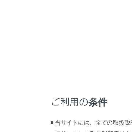
[‍
‍]
シャ
タッ
[‍
‍]
再生
トラ
長押
[‍
‍]
再生
[‍
‍]
ご利用の条件
再生
[‍
‍]
当サイトには、全ての取扱説
トラ