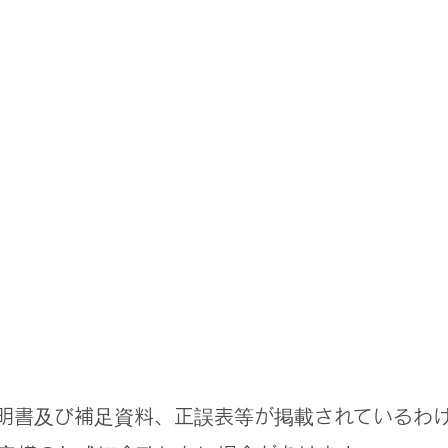
ッフル再生をします。
チするたびに、シャッフルの設定が切りかわります。
中のトラックの先頭から再生します。
ックの先頭のときは、前のトラックの先頭から再生します。
しすると、早もどしします。手を離すと、その位置から再生しま
を一時停止します。
します。
明書及び補足資料、正誤表等が掲載されているわ
ックが切りかわります。