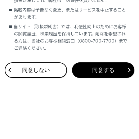
損害が生じても、弊社は一切責任を負いません。
迂回エリアの設定
掲載内容は予告なく変更、またはサービスを中止すること
があります。
迂回エリアを登録する
当サイト（取扱説明書）では、利便性向上のためにお客様
の閲覧履歴、検索履歴を保持しています。削除を希望され
る方は、当社のお客様相談窓口（0800-700-7700）まで
迂回エリアを編集する
ご連絡ください。
迂回エリアを削除する
同意しない
同意する
合わせて見られているページ
その他設定
走行支援の設定