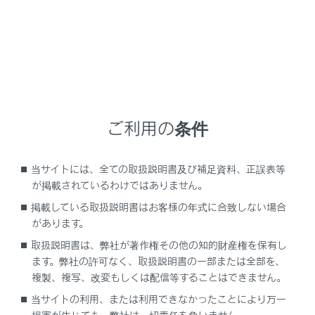
設定項目
[‍迂回エリア‍]
ご利用の条件
[‍新旧ルート比較表示‍]
当サイトには、全ての取扱説明書及び補足資料、正誤表等
が掲載されているわけではありません。
[‍残量低下時ガソリンスタンド表示‍]
掲載している取扱説明書はお客様の年式に合致しない場合
があります。
[‍ETC料金表示‍]
取扱説明書は、弊社が著作権その他の知的財産権を保有し
ます。弊社の許可なく、取扱説明書の一部または全部を、
複製、複写、改変もしくは配信等することはできません。
当サイトの利用、または利用できなかったことにより万一