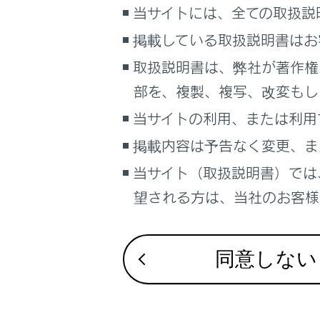
当サイトには、全ての取扱説
こんなときは
MP3/W
掲載している取扱説明書はお
ブックマーク
取扱説明書は、弊社が著作権
あとで読む
Blu-r
部を、複製、複写、改変もし
PDFで見る
当サイトの利用、または利用
Blu-ra
車両
マルチメディア
掲載内容は予告なく変更、ま
SDメモリ
当サイト（取扱説明書）では
画面表示設定
望される方は、当社のお客様相
HDMIに
個人情報の取扱いについて
サイト利用について
‍®
お問い合わせ
Wi-Fi
に
同意しない
オープン