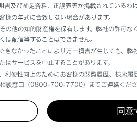
明書及び補足資料、正誤表等が掲載されているわ
MA/AACの仕様についての情報
客様の年式に合致しない場合があります。
その他の知的財産権を保有します。弊社の許可な
ayプレーヤーについての情報
くは配信等することはできません。
できなかったことにより万一損害が生じても、弊
y Disc、DVDについての情報
たはサービスを中止することがあります。
ーカードについての情報
、利便性向上のためにお客様の閲覧履歴、検索履
談窓口（0800-700-7700）までご連絡くだ
ついての情報
ついての情報
同意
ソースソフトウェアについての情報