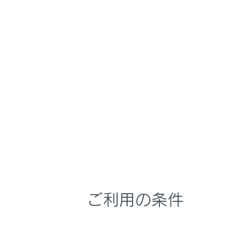
LS500
取扱説明書
マルチメディア
ホーム
リヤシ
ア／デ
はじめに
安全・安心のために
走行に関する情報表示
メニュー
運転する前に
運転
室内装備・機能
リヤシー
マルチメディア
お手入れのしかた
リヤシー
ご利用の条件
万一の場合には
車両情報
SDメモ