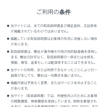
ご利用の条件
「‍プライバシー‍」
当サイトには、全ての取扱説明書及び補足資料、正誤表等
が掲載されているわけではありません。
[‍セキュリティロック‍]
掲載している取扱説明書はお客様の年式に合致しない場合
があります。
取扱説明書は、弊社が著作権その他の知的財産権を保有し
ます。弊社の許可なく、取扱説明書の一部または全部を、
[‍セキュリティロックのパスワードを初期化‍]
複製、複写、改変もしくは配信等することはできません。
当サイトの利用、または利用できなかったことにより万一
[‍全ての情報を初期化‍]
損害が生じても、弊社は一切責任を負いません。
掲載内容は予告なく変更、またはサービスを中止すること
があります。
当サイト（取扱説明書）では、利便性向上のためにお客様
知識
の閲覧履歴、検索履歴を保持しています。削除を希望され
る方は、当社のお客様相談窓口（0800-700-7700）まで