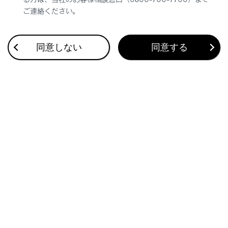
すべての情報を初期化したあとは、しばら
ご連絡ください。
く通信できないことがあります。通信でき
ない場合には、システムの再起動を実施し
てください。
同意しない
同意する
システムを初期化した場合、データを初期
化前の状態に戻すことはできません。
関連リンク
システムを再起動する
セキュリティロックを設定する