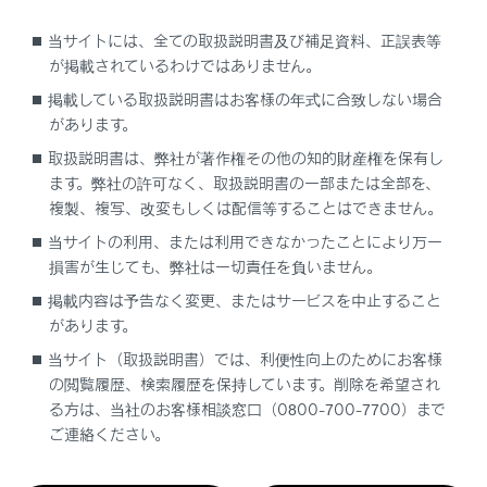
の機能は利用できません。
当サイトには、全ての取扱説明書及び補足資料、正誤表等
iPod
が掲載されているわけではありません。
USBオーディオまたはUSBビデオ
掲載している取扱説明書はお客様の年式に合致しない場合
があります。
‍®
Bluetooth
オーディオ
取扱説明書は、弊社が著作権その他の知的財産権を保有し
‍®
Miracast
ます。弊社の許可なく、取扱説明書の一部または全部を、
Android Auto
複製、複写、改変もしくは配信等することはできません。
当サイトの利用、または利用できなかったことにより万一
Android Auto接続中は、次の機能は利用で
損害が生じても、弊社は一切責任を負いません。
きません。
掲載内容は予告なく変更、またはサービスを中止すること
iPod
があります。
USBオーディオまたはUSBビデオ
当サイト（取扱説明書）では、利便性向上のためにお客様
Apple CarPlay
の閲覧履歴、検索履歴を保持しています。削除を希望され
る方は、当社のお客様相談窓口（0800-700-7700）まで
ご連絡ください。