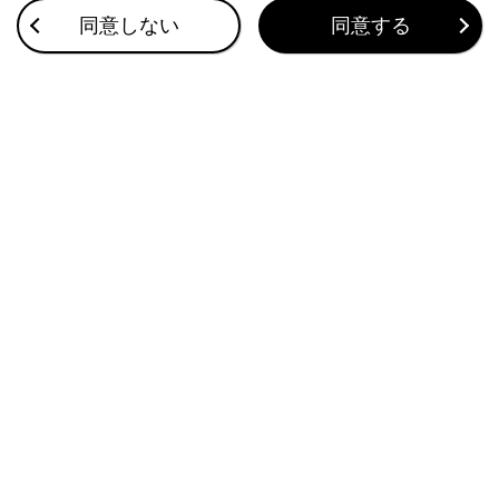
同意しない
同意する
ステアリングスイッチでソースを変更する
オーディオコントロールスイッチでソースを変
更する
リヤマルチオペレーションパネルでソースを変
更する
ソース選択画面のリストの配置を変更する
合わせて見られているページ
後席プレーヤーにSDメモリーカードを出し入れする