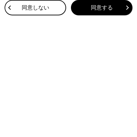
その他設定
同意しない
同意する
地図表示設定をする
ルート設定をする
このページは役に立ちましたか？
はい
いいえ
ブックマーク
あとで読む
個人情報の取扱いについて