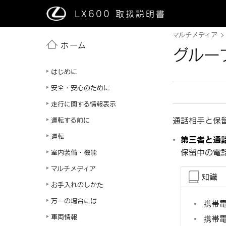
LX600
取扱説明書
マルチメディア
ホーム
グルー
はじめに
安全・安心のために
走行に関する情報表示
通話相手と保
運転する前に
運転
第三者と通
保留中の電
室内装備・機能
マルチメディア
知識
お手入れのしかた
万一の場合には
携帯
車両情報
携帯