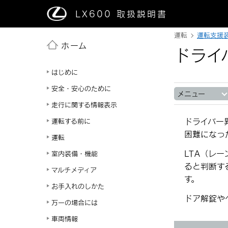
LX600
取扱説明書
運転
運転支援
ホーム
ドライ
はじめに
安全・安心のために
メニュー
走行に関する情報表示
ドライバー
運転する前に
困難になっ
運転
LTA（レ
室内装備・機能
ると判断す
マルチメディア
す。
お手入れのしかた
ドア解錠や
万一の場合には
車両情報