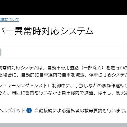
装置について
バー異常時対応システム
異常時対応システムは、自動車専用道路（一部除く）を走行中
た場合に、自動的に自車線内で自車を減速、停車させるシステ
ーントレーシングアシスト）制御中に、手放しなどの無操作運転
ると、周囲に警告を行いながら自車線内で減速、停車し、衝突
ヘルプネット
自動接続による運転者の救命要請も行います