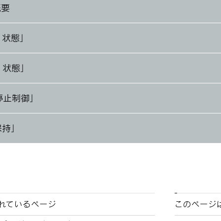
概要
1 状態」
2 状態」
停止制御」
保持」
れているページ
このページ