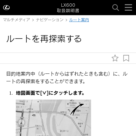
LX600
取扱説明書
マルチメディア
ナビゲーション
ルート案内
ルートを再探索する
目的地案内中（ルートからはずれたときも含む）に、ル
ートの再探索をすることができます。
地図画面で
[‍∨‍]
にタッチします。