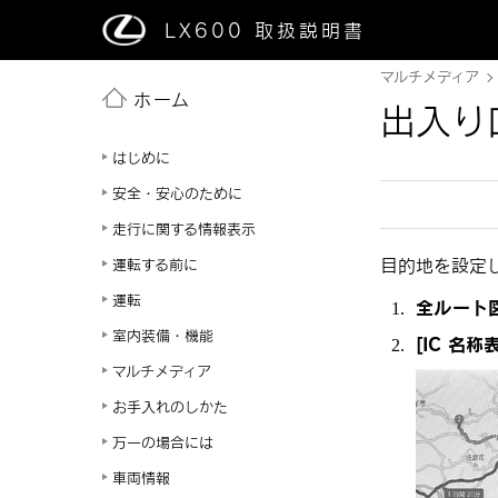
LX600
取扱説明書
マルチメディア
ホーム
出入り
はじめに
安全・安心のために
走行に関する情報表示
目的地を設定し
運転する前に
運転
全ルート
室内装備・機能
[‍IC 名称表
マルチメディア
お手入れのしかた
万一の場合には
車両情報