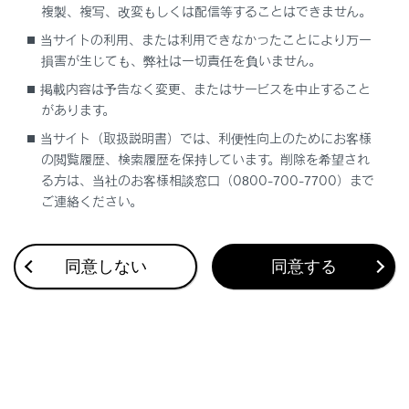
複製、複写、改変もしくは配信等することはできません。
合わせて見られているページ
当サイトの利用、または利用できなかったことにより万一
損害が生じても、弊社は一切責任を負いません。
ETC2.0ユニットの使い方
掲載内容は予告なく変更、またはサービスを中止すること
があります。
道路事業者からのお願い
当サイト（取扱説明書）では、利便性向上のためにお客様
お問合せ先一覧
の閲覧履歴、検索履歴を保持しています。削除を希望され
る方は、当社のお客様相談窓口（0800-700-7700）まで
ご連絡ください。
このページは役に立ちましたか？
同意しない
同意する
はい
いいえ