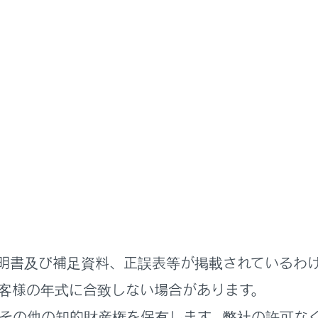
に
盗難防止装置
ンイモビライザーシステム
発信機が内蔵してあり、あらかじめ登録されたキー以外ではエ
れる場合は、車内にキーを残さないでください。
ムは車両盗難の防止に寄与する機能であり、すべての車両盗難
せん。
明書及び補足資料、正誤表等が掲載されているわ
客様の年式に合致しない場合があります。
を作動させるには
その他の知的財産権を保有します。弊社の許可な