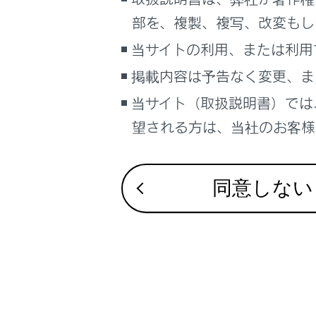
こんなときは
部を、複製、複写、改変もし
ブックマーク
当サイトの利用、または利用
あとで読む
掲載内容は予告なく変更、ま
合わせて見ら
当サイト（取扱説明書）では
PDFで見る
オートアラー
車両
望される方は、当社のお客様相
チャイルドシ
マルチメディア
お子さまを乗
画面表示設定
同意しない
個人情報の取扱いについて
サイト利用について
お問い合わせ