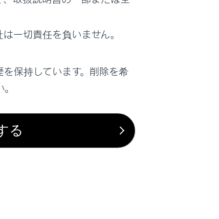
社は一切責任を負いません。
は役に立ちましたか？
歴を保持しています。削除を希
い。
はい
いいえ
する