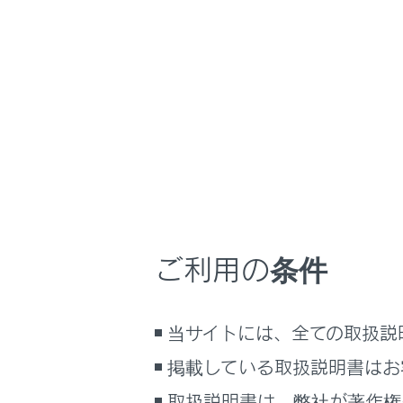
RX350
取扱説明書
安全・安心のため
ホーム
エンジ
はじめに
安全・安心のために
走行に関する情報表示
キーに信号
運転する前に
運転
車両から離
ご利用の条件
室内装備・機能
このシステ
マルチメディア
ではありま
当サイトには、全ての取扱説
お手入れのしかた
万一の場合には
掲載している取扱説明書はお
システム
車両情報
取扱説明書は、弊社が著作権