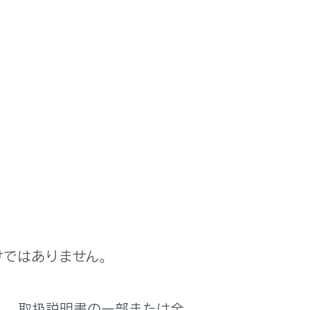
ンジンを始動できません。
に対する完全なセキュリティを保証するもの
けではありません。
く、取扱説明書の一部または全