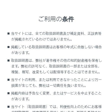
ご利用の条件
当サイトには、全ての取扱説明書及び補足資料、正誤表等
知識
が掲載されているわけではありません。
掲載している取扱説明書はお客様の年式に合致しない場合
手動録画は音声操作、またはショートカット
があります。
画面
の手動録画スイッチで開始することも
取扱説明書は、弊社が著作権その他の知的財産権を保有し
できます。
ます。弊社の許可なく、取扱説明書の一部または全部を、
複製、複写、改変もしくは配信等することはできません。
当サイトの利用、または利用できなかったことにより万一
関連リンク
損害が生じても、弊社は一切責任を負いません。
音声操作を開始する
掲載内容は予告なく変更、またはサービスを中止すること
があります。
当サイト（取扱説明書）では、利便性向上のためにお客様