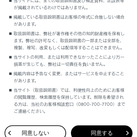
当サイトには、全ての取扱説明書及び補足資料、正誤表等
が掲載されているわけではありません。
掲載している取扱説明書はお客様の年式に合致しない場合
があります。
取扱説明書は、弊社が著作権その他の知的財産権を保有し
ます。弊社の許可なく、取扱説明書の一部または全部を、
複製、複写、改変もしくは配信等することはできません。
当サイトの利用、または利用できなかったことにより万一
損害が生じても、弊社は一切責任を負いません。
掲載内容は予告なく変更、またはサービスを中止すること
があります。
当サイト（取扱説明書）では、利便性向上のためにお客様
の閲覧履歴、検索履歴を保持しています。削除を希望され
合わせて見られているページ
る方は、当社のお客様相談窓口（0800-700-7700）まで
ご連絡ください。
USB端子の接続
ディスプレイと操作スイッチ
同意しない
同意する
音声操作を開始する