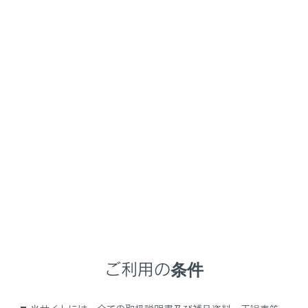
RX350
取扱説明書
マルチメディア
基本操作
オーディオの基本操作
ソース選択画面のリストの配置
を変更する
操作しやすいようにリストの配置を変更できます。
メインメニューの
[‍
‍]
にタッチします。
[‍オーディオ選択‍]
にタッチします。
配置を変更したいソース右側の
[‍
‍]
をドラッグ操
ご利用の条件
作してリストを変更します。