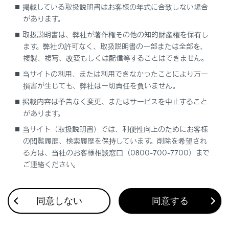
る場合、メイン機器として発信されます。
掲載している取扱説明書はお客様の年式に合致しない場合
があります。
いずれかのハンズフリー電話で通話してい
る場合、もう一方のハンズフリー電話から
取扱説明書は、弊社が著作権その他の知的財産権を保有し
ます。弊社の許可なく、取扱説明書の一部または全部を、
は発信できません。
複製、複写、改変もしくは配信等することはできません。
いずれかのハンズフリー電話で通話してい
当サイトの利用、または利用できなかったことにより万一
るときに、もう一方のハンズフリー電話の
損害が生じても、弊社は一切責任を負いません。
着信に出た場合、最初の通話が切れます。
掲載内容は予告なく変更、またはサービスを中止すること
電話の着信機能は、選択されていない携帯
があります。
電話の分も機能します。
当サイト（取扱説明書）では、利便性向上のためにお客様
携帯電話を切りかえても、メイン機器が変
の閲覧履歴、検索履歴を保持しています。削除を希望され
更されるわけではありません。
る方は、当社のお客様相談窓口（0800-700-7700）まで
ご連絡ください。
関連リンク
同意しない
同意する
ドライバーを登録する
ドライバーの切りかえや登録をする