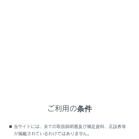
があります。
メインメニューの
[‍
‍]
にタッチします。
[‍機器‍]
にタッチします。
使用したい携帯電話を選択します。
通話中／着信中／発信中などの携帯電話は、選択で
きません。
ご利用の条件
知識
当サイトには、全ての取扱説明書及び補足資料、正誤表等
が掲載されているわけではありません。
ハンズフリー電話画面以外から電話をかけ