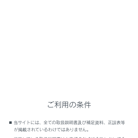
RX350
取扱説明書
運転
ランプのつけ方・ワイパーの使い方
ワイパー＆ウォッシャー（リ
ヤ）
注意
ご利用の条件
リヤウインドウガラスが乾いているときは
ワイパーを使わないでください。
当サイトには、全ての取扱説明書及び補足資料、正誤表等
が掲載されているわけではありません。
ガラスを傷付けるおそれがあります。