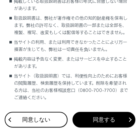
掲載している取扱説明書はお客様の年式に合致しない場合
があります。
操作のしかた
取扱説明書は、弊社が著作権その他の知的財産権を保有し
ます。弊社の許可なく、取扱説明書の一部または全部を、
複製、複写、改変もしくは配信等することはできません。
当サイトの利用、または利用できなかったことにより万一
損害が生じても、弊社は一切責任を負いません。
掲載内容は予告なく変更、またはサービスを中止すること
があります。
合わせて見られているページ
当サイト（取扱説明書）では、利便性向上のためにお客様
の閲覧履歴、検索履歴を保持しています。削除を希望され
パーキングブレーキ
る方は、当社のお客様相談窓口（0800-700-7700）まで
クリアランスソナー
ご連絡ください。
アドバンスト ドライブ（渋滞時支援）
同意しない
同意する
このページは役に立ちましたか？