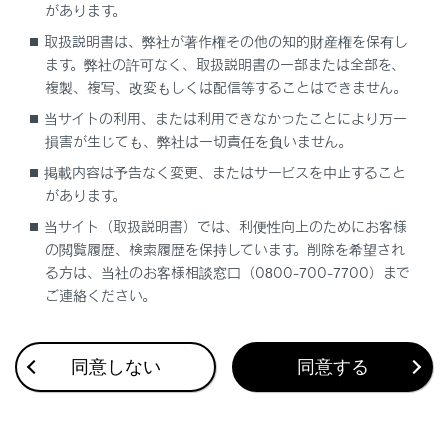
があります。
取扱説明書は、弊社が著作権その他の知的財産権を保有し
ます。弊社の許可なく、取扱説明書の一部または全部を、
複製、複写、改変もしくは配信等することはできません。
当サイトの利用、または利用できなかったことにより万一
損害が生じても、弊社は一切責任を負いません。
掲載内容は予告なく変更、またはサービスを中止すること
合わせて見られているページ
があります。
当サイト（取扱説明書）では、利便性向上のためにお客様
ステアリングスイッチで操作する
の閲覧履歴、検索履歴を保持しています。削除を希望され
ワンタッチダイヤルを登録する
る方は、当社のお客様相談窓口（0800-700-7700）まで
ご連絡ください。
ハンズフリー電話についての留意事項
同意しない
同意する
このページは役に立ちましたか？