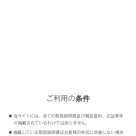
RX350
取扱説明書
マルチメディア
ハンズフリー電話
電話のかけ方
電話のかけ方
履歴から電話をかける
ワンタッチダイヤルから電話をかける
連絡先から電話をかける
ご利用の条件
キーパッドから電話をかける
交通情報から電話をかける
当サイトには、全ての取扱説明書及び補足資料、正誤表等
110番／119番にかける
が掲載されているわけではありません。
ウェイト／ポーズ信号を使って電話をかける
掲載している取扱説明書はお客様の年式に合致しない場合