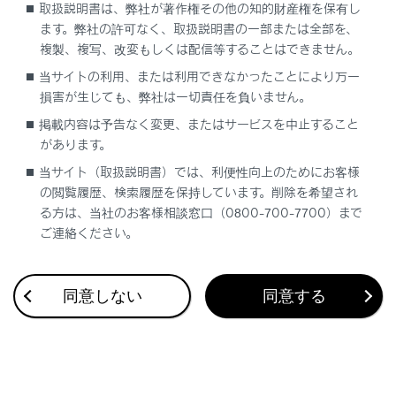
取扱説明書は、弊社が著作権その他の知的財産権を保有し
ます。弊社の許可なく、取扱説明書の一部または全部を、
複製、複写、改変もしくは配信等することはできません。
当サイトの利用、または利用できなかったことにより万一
損害が生じても、弊社は一切責任を負いません。
合わせて見られているページ
掲載内容は予告なく変更、またはサービスを中止すること
があります。
マルチメディア取扱説明書
当サイト（取扱説明書）では、利便性向上のためにお客様
補機バッテリーの取りはずしについて
の閲覧履歴、検索履歴を保持しています。削除を希望され
る方は、当社のお客様相談窓口（0800-700-7700）まで
ダイアグレコーダーについて
ご連絡ください。
同意しない
同意する
このページは役に立ちましたか？
はい
いいえ