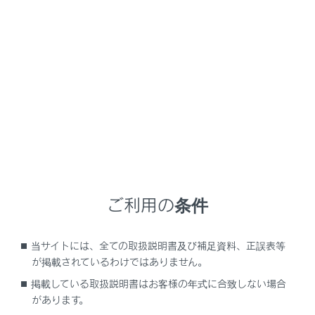
RX350
取扱説明書
知っておいていただきたいこと
マルチメディア取扱説明書
データの補償に関する免責事項について
ご利用の条件
ダイアグレコーダーについて
補機バッテリーの取りはずしについて
当サイトには、全ての取扱説明書及び補足資料、正誤表等
安全にお使いいただくため
が掲載されているわけではありません。
掲載している取扱説明書はお客様の年式に合致しない場合
があります。