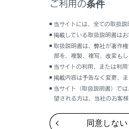
ご利用の条件
ラック
こんなときは
ブックマーク
警告
当サイトには、全ての取扱説
あとで読む
掲載している取扱説明書はお
安全のため、
PDFで見る
取扱説明書は、弊社が著作権
車両
部を、複製、複写、改変もし
マルチメディア
注意
当サイトの利用、または利用
画面表示設定
iPod
掲載内容は予告なく変更、ま
す。
個人情報の取扱いについて
当サイト（取扱説明書）では
接続中に
サイト利用について
おそれ
望される方は、当社のお客様相
お問い合わせ
端子に異
同意しない