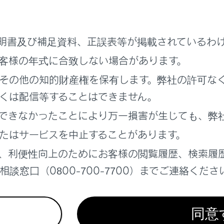
から再生されます。
明書及び補足資料、正誤表等が掲載されているわ
客様の年式に合致しない場合があります。
運転者は運転中にiPod/iPhoneを操作しないでください。
その他の知的財産権を保有します。弊社の許可な
くは配信等することはできません。
できなかったことにより万一損害が生じても、弊
/iPhoneを車室内に放置しないでください。車室内が高温のときにi
たはサービスを中止することがあります。
、利便性向上のためにお客様の閲覧履歴、検索履
iPod/iPhoneを押さえたり、不必要な圧力を加えたりしないでく
があります。
談窓口（0800-700-7700）までご連絡くださ
物を入れないでください。iPod/iPhoneや端子が破損するお
同意