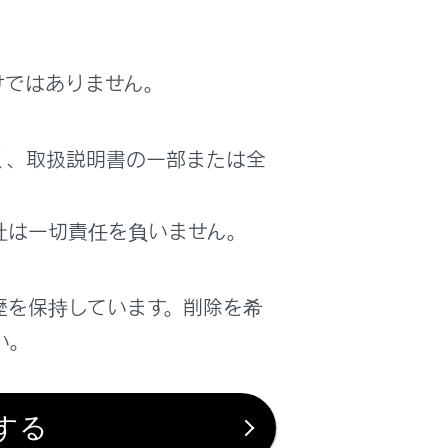
けではありません。
く、取扱説明書の一部または全
社は一切責任を負いません。
Pod/iPhoneが故障するおそれがありま
歴を保持しています。削除を希
ださい。iPod/iPhoneや端子が破損する
い。
それがあります。
する