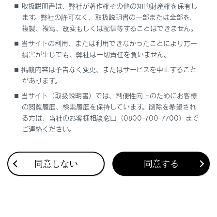
取扱説明書は、弊社が著作権その他の知的財産権を保有し
ます。弊社の許可なく、取扱説明書の一部または全部を、
複製、複写、改変もしくは配信等することはできません。
当サイトの利用、または利用できなかったことにより万一
損害が生じても、弊社は一切責任を負いません。
合わせて見られているページ
掲載内容は予告なく変更、またはサービスを中止すること
があります。
USB端子の接続
当サイト（取扱説明書）では、利便性向上のためにお客様
ディスプレイと操作スイッチ
の閲覧履歴、検索履歴を保持しています。削除を希望され
る方は、当社のお客様相談窓口（0800-700-7700）まで
音声操作を開始する
ご連絡ください。
同意しない
同意する
このページは役に立ちましたか？
はい
いいえ