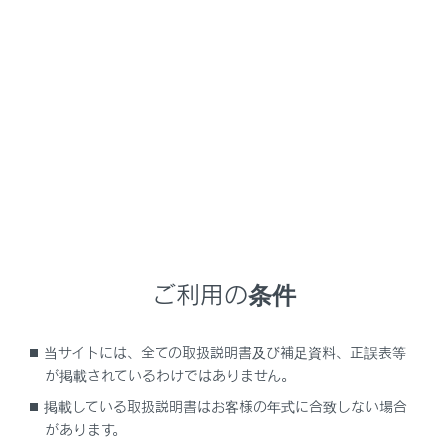
RX350
取扱説明書
マルチメディア
基本操作
エージェント（音声対話サービス）
エージェント（音声対話サービ
ス）
音声で操作する
ご利用の条件
音声操作を開始する
音声コマンドを発話する
当サイトには、全ての取扱説明書及び補足資料、正誤表等
キーボードで情報を検索する
が掲載されているわけではありません。
掲載している取扱説明書はお客様の年式に合致しない場合
があります。