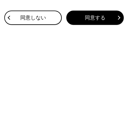
目的地が高速道路や有料道路上に近い、橋やトン
ネル、線路などに近いとき、高速道路上やその周
辺に変更するかを確認する通知が表示されます。
同意しない
同意する
選択中のルートとは別のルートをタッチすることで
希望のルートに変更できます。
推奨ルート、時間優先ルート、一般道路優先ルー
トの3つのルートから選択できます。デフォルト
は推奨ルートが選択されています。
センターへの接続状況などにより、提案される
ルートが異なる場合があります。
[‍
‍]
マークと料金が表示されているルートは有
料道路を含むルートです。有料道路を通らないル
ートは
[‍有料道路なし‍]
と表示されます。ただし、
3つのルート全てが有料道路を通らない場合は
[‍有料道路なし‍]
は表示されません。