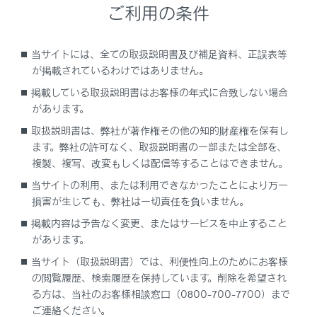
ご利用の条件
料金は予告なく変更となる場合があります。実
際の駐車場看板をご確認ください。
駐車時料金が1万円以上かかる場合、「1万円
当サイトには、全ての取扱説明書及び補足資料、正誤表等
～」と表示されます。
が掲載されているわけではありません。
掲載している取扱説明書はお客様の年式に合致しない場合
ルート情報を表示します。
があります。
条件の異なるルートに変更できます。
取扱説明書は、弊社が著作権その他の知的財産権を保有し
ます。弊社の許可なく、取扱説明書の一部または全部を、
目的地案内を開始します。長押しすると目的地案内
複製、複写、改変もしくは配信等することはできません。
のデモを開始します。
当サイトの利用、または利用できなかったことにより万一
施設を目的地に設定した場合は、営業時間などが
損害が生じても、弊社は一切責任を負いません。
表示される場合があります。
掲載内容は予告なく変更、またはサービスを中止すること
目的地への到着予想時刻が定休日や営業時間外
があります。
のとき、案内を開始するか確認されます。
当サイト（取扱説明書）では、利便性向上のためにお客様
目的地の営業時間・定休日は実際と異なる場合
の閲覧履歴、検索履歴を保持しています。削除を希望され
があります。
る方は、当社のお客様相談窓口（0800-700-7700）まで
ご連絡ください。