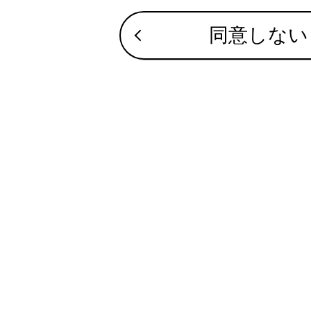
車両が
遅くな
同意しない
お客さ
り本サ
マルチ
本製品
シール
本製品
‍®
対応
Wi-Fi
通
IEEE 802.
対応セキュリ
WPA2
‍™
WPA3
‍™