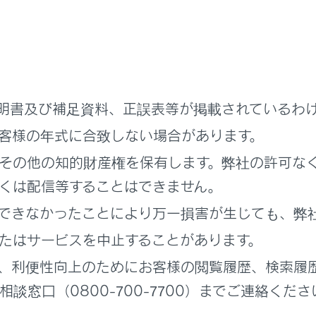
て知っておいていただきたいこと
明書及び補足資料、正誤表等が掲載されているわ
‍®
は
Wi-Fi Alliance
の登録商標です。
客様の年式に合致しない場合があります。
‍®
、
WPA3
‍™
は、
Wi-Fi Alliance
の商標です。
はベストエフォート型の機能です。
その他の知的財産権を保有します。弊社の許可な
は持ち込み機器との接続にてご利用ください。持ち込み機器以
くは配信等することはできません。
る可能性があります。
できなかったことにより万一損害が生じても、弊
‍®
通信圏外となった場合は、
Wi-Fi
Hotspot機能による通信は
たはサービスを中止することがあります。
‍®
れている機器が
Wi-Fi
圏外になった場合、接続は切断されます。
、利便性向上のためにお客様の閲覧履歴、検索履
‍®
Hotspotに接続している
Bluetooth
機器を使用すると、通信速
談窓口（0800-700-7700）までご連絡くださ
Hotspotを利用する環境によって、通信速度が遅くなったり通