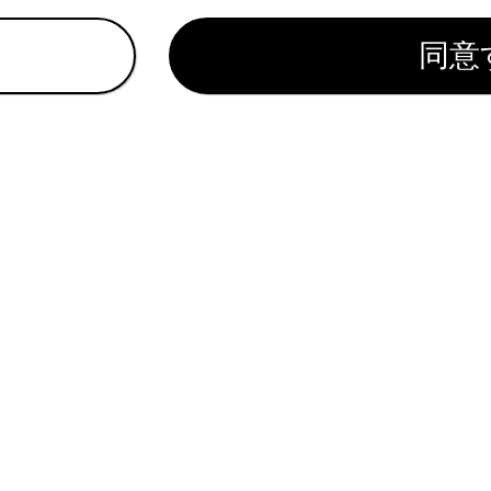
ラジオアンテナ、ラジオ局、またはその他の強い電波や電気ノ
ったり通信不可になる場合があります。
同意
まのご利用環境（無線アンテナの設置場所、近隣での各種無線
ービスをご利用いただけないことがあります。
メディアシステムは、電波法に基づく特定無線設備の工事設計の
は、電波法および電気通信事業法の基準に適合しています。製品
をはがさないでください。
を分解または改造すると、法律により罰せられることがあります
信方式
11b/g/n（2.4GHz）
ティ方式