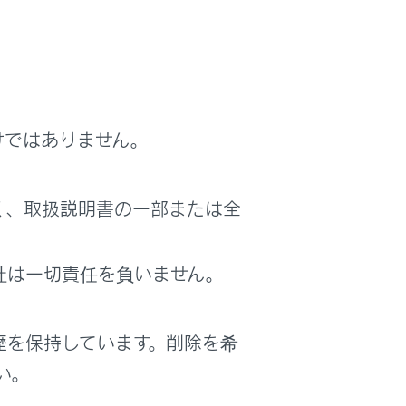
けではありません。
く、取扱説明書の一部または全
外の接続を行っている場合、環境によって切
社は一切責任を負いません。
切断されます。
歴を保持しています。削除を希
度が低下する場合があります。
い。
信不可になる場合があります。