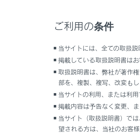
‍®
Wi-Fi
につい
ご利用の条件
知識
当サイトには、全ての取扱説
‍®
Wi-Fi
掲載している取扱説明書はお
WPA2
‍™
本機能
取扱説明書は、弊社が著作権
本機能
部を、複製、複写、改変もし
断され
当サイトの利用、または利用
DCMが
掲載内容は予告なく変更、ま
接続さ
当サイト（取扱説明書）では
‍®
Wi-Fi
望される方は、当社のお客様相
‍®
Wi-Fi