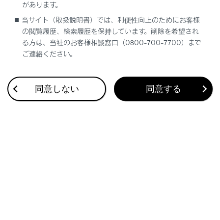
があります。
さまざまなレーン表示画面
当サイト（取扱説明書）では、利便性向上のためにお客様
渋滞や規制情報の音声案内
の閲覧履歴、検索履歴を保持しています。削除を希望され
る方は、当社のお客様相談窓口（0800-700-7700）まで
ご連絡ください。
同意しない
同意する
合わせて見られているページ
走行支援の設定
その他設定
画面モードを切りかえる