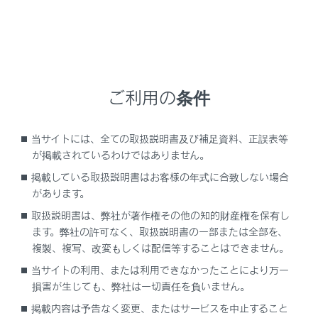
設定項目
ご利用の条件
[‍交差点拡大図‍]
当サイトには、全ての取扱説明書及び補足資料、正誤表等
[‍オートマップズーム‍]
が掲載されているわけではありません。
掲載している取扱説明書はお客様の年式に合致しない場合
[‍渋滞・規制音声案内‍]
があります。
取扱説明書は、弊社が著作権その他の知的財産権を保有し
[‍駐車場提案‍]
ます。弊社の許可なく、取扱説明書の一部または全部を、
複製、複写、改変もしくは配信等することはできません。
当サイトの利用、または利用できなかったことにより万一
損害が生じても、弊社は一切責任を負いません。
関連リンク
掲載内容は予告なく変更、またはサービスを中止すること