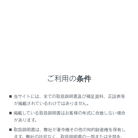
お好みの映像種別にタッチします。
[‍イベント録画映像‍]
、
[‍手動録画映像‍]
を選択した場
合、
[‍映像一覧‍]
にタッチします。
[‍選択‍]
にタッチします。
まとめて選択したい映像のチェックボックスにタッ
チします。
ご利用の条件
当サイトには、全ての取扱説明書及び補足資料、正誤表等
が掲載されているわけではありません。
[‍
‍]
：映像を削除します。
掲載している取扱説明書はお客様の年式に合致しない場合
があります。
[‍
‍]
：映像を外部メディアへ転送します。
取扱説明書は、弊社が著作権その他の知的財産権を保有し
ます。弊社の許可なく、取扱説明書の一部または全部を、