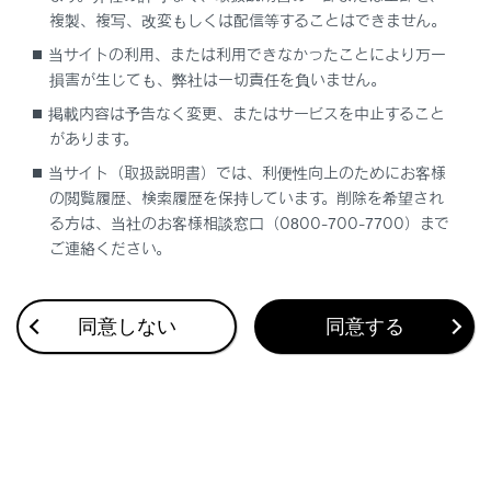
[‍USB‍]
：USB端子に接続したUSBメモリーに転送さ
複製、複写、改変もしくは配信等することはできません。
れます。
当サイトの利用、または利用できなかったことにより万一
[‍スマートフォン‍]
：スマートフォンなどのスマートデ
損害が生じても、弊社は一切責任を負いません。
バイスに転送されます。
掲載内容は予告なく変更、またはサービスを中止すること
転送先のスマートデバイスに専用アプリケーショ
があります。
ンがインストールされている必要があります。
当サイト（取扱説明書）では、利便性向上のためにお客様
の閲覧履歴、検索履歴を保持しています。削除を希望され
関連リンク
る方は、当社のお客様相談窓口（0800-700-7700）まで
ご連絡ください。
USB端子の接続
ドライブレコーダーアプリ
同意しない
同意する