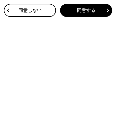
同意しない
同意する
Apple CarPlayの画面がディスプレイの中央に表示され、画面全体
に表示されない。
Apple CarPlayのApple MusicやSpotifyなどのMusicアプリで音楽
再生中に、iPhone側でApple CarPlay非対応アプリケーション
を起動し音声出力した際、マルチメディアシステムでボリュームを
変更すると、非対応アプリケーションの音声が終了し、元のMusic
アプリケーションの音楽再生に戻る。
FMなどマルチメディアシステムのオーディオ再生中に、Apple
CarPlay非対応アプリの割り込み音声出力が発生した場合、元のオ
ーディオに戻らない。
Apple CarPlayを使用中に、マルチインフォメーションディスプレ
イに、ルート案内矢印とターンバイターンナビゲーションが表示さ