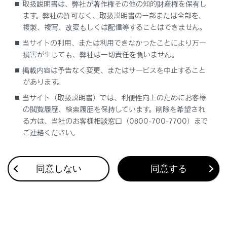
取扱説明書は、弊社が著作権その他の知的財産権を保有し
ます。弊社の許可なく、取扱説明書の一部または全部を、
複製、複写、改変もしくは配信等することはできません。
当サイトの利用、または利用できなかったことにより万一
損害が生じても、弊社は一切責任を負いません。
合わせて見られているページ
掲載内容は予告なく変更、またはサービスを中止すること
があります。
目的地検索画面の見方
当サイト（取扱説明書）では、利便性向上のためにお客様
VICSについて
の閲覧履歴、検索履歴を保持しています。削除を希望され
マップオンデマンドとは
る方は、当社のお客様相談窓口（0800-700-7700）まで
ご連絡ください。
同意しない
同意する
このページは役に立ちましたか？
はい
いいえ