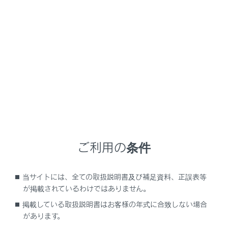
RX350
取扱説明書
マルチメディア
ナビゲーション
地図データの更新
地図を更新する
メニュー
ご利用の条件
地図更新画面の使い方
当サイトには、全ての取扱説明書及び補足資料、正誤表等
通信による更新
が掲載されているわけではありません。
掲載している取扱説明書はお客様の年式に合致しない場合
USB メモリー（パソコン）で更新する
があります。