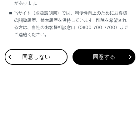
があります。
辺が表示されるため、そこから指定したいIC名
当サイト（取扱説明書）では、利便性向上のためにお客様
称にタッチします。
の閲覧履歴、検索履歴を保持しています。削除を希望され
る方は、当社のお客様相談窓口（0800-700-7700）まで
ご連絡ください。
同意しない
同意する
合わせて見られているページ
目的地検索画面の見方
VICSについて
マップオンデマンドとは