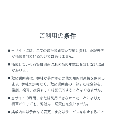
ご利用の条件
選択したIC 周辺のIC 名称が表示されます。
指定したいIC 名称にタッチします。
当サイトには、全ての取扱説明書及び補足資料、正誤表等
が掲載されているわけではありません。
掲載している取扱説明書はお客様の年式に合致しない場合
があります。
取扱説明書は、弊社が著作権その他の知的財産権を保有し
ます。弊社の許可なく、取扱説明書の一部または全部を、
複製、複写、改変もしくは配信等することはできません。
当サイトの利用、または利用できなかったことにより万一
知識
損害が生じても、弊社は一切責任を負いません。
掲載内容は予告なく変更、またはサービスを中止すること
[‍名称検索‍]
で名称を検索すると、検索結果の周