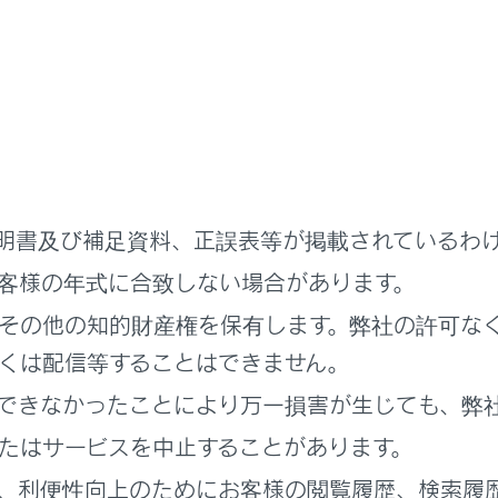
のときは、ボタンが操作できません。
SB端子に機器が接続されていないとき（USBモード）
明書及び補足資料、正誤表等が掲載されているわ
DMI端子に機器が接続されていないとき（HDMIモード）
客様の年式に合致しない場合があります。
ーディオを聞いているときに、車内または車の近くで携帯電話を
その他の知的財産権を保有します。弊社の許可な
イズ（雑音）が聞こえることがあります。
くは配信等することはできません。
ple CarPlay の接続方法によっては、次の機能は利用できませ
できなかったことにより万一損害が生じても、弊
Pod
たはサービスを中止することがあります。
SBオーディオまたはUSBビデオ
‍®
、利便性向上のためにお客様の閲覧履歴、検索履
luetooth
オーディオ