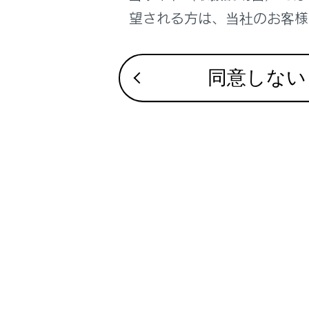
Mi
望される方は、当社のお客様相
A
An
同意しない
i
U
A
ステアリ
ソース選