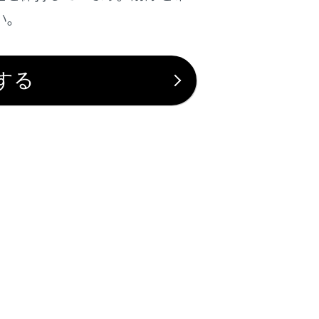
い。
する