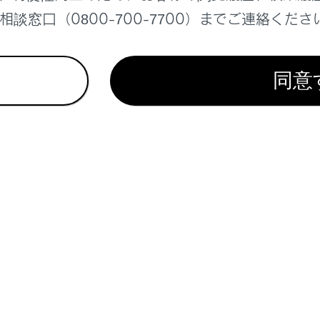
‍®
racast
談窓口（0800-700-7700）までご連絡くださ
ndroid Auto
droid Auto接続中は、次の機能は利用できません。
同意
Pod
SBオーディオまたはUSBビデオ
pple CarPlay
ングスイッチでソースを変更する
択画面のリストの配置を変更する