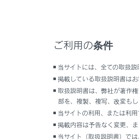
こんなときは
ブックマーク
あとで読む
知識
ご利用の条件
PDFで見る
次
車両
U
マルチメディア
当サイトには、全ての取扱説
H
画面表示設定
掲載している取扱説明書はお
オ
取扱説明書は、弊社が著作権
ノ
個人情報の取扱いについて
サイト利用について
部を、複製、複写、改変もし
Ap
お問い合わせ
当サイトの利用、または利用
i
掲載内容は予告なく変更、ま
U
当サイト（取扱説明書）では
B