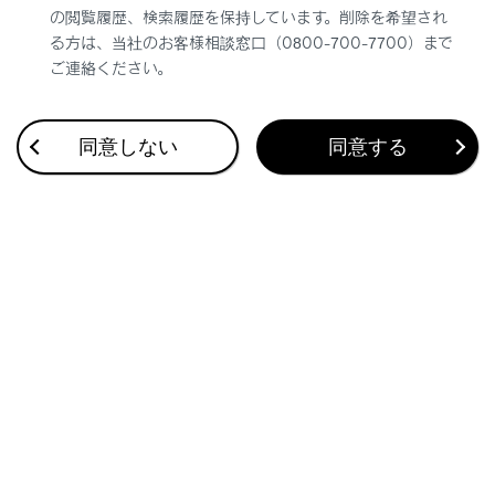
VICS渋滞・規制音声の自動発声を設定する
の閲覧履歴、検索履歴を保持しています。削除を希望され
る方は、当社のお客様相談窓口（0800-700-7700）まで
ご連絡ください。
同意しない
同意する
合わせて見られているページ
目的地検索画面の見方
VICSについて
マップオンデマンドとは
このページは役に立ちましたか？