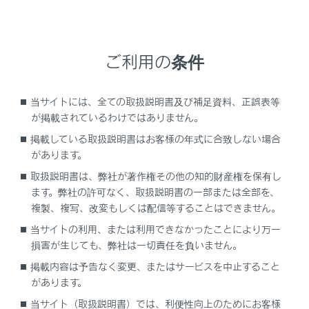
知識
ご利用の条件
渋滞と規制音声自動発声の出力ON/OFFを設定
できます。
当サイトには、全ての取扱説明書及び補足資料、正誤表等
音声案内はあくまでも参考としてください。
が掲載されているわけではありません。
音声案内の例は一般的なものであり、状況など
掲載している取扱説明書はお客様の年式に合致しない場合
により異なった音声案内が出力されることがあ
があります。
ります。
取扱説明書は、弊社が著作権その他の知的財産権を保有し
自車位置が正確に特定できないときなどに、音
ます。弊社の許可なく、取扱説明書の一部または全部を、
声案内が出力されなかったり、まれに遅れた
複製、複写、改変もしくは配信等することはできません。
り、誤った音声案内が出力されることがありま
当サイトの利用、または利用できなかったことにより万一
す。
損害が生じても、弊社は一切責任を負いません。
掲載内容は予告なく変更、またはサービスを中止すること
があります。
当サイト（取扱説明書）では、利便性向上のためにお客様