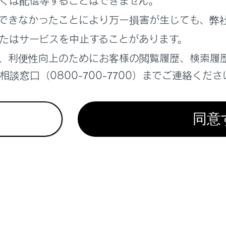
くは配信等することはできません。
ソリンスタンド、駐車場の施設記号の上部には料金が表示されま
できなかったことにより万一損害が生じても、弊
車時間を設定することで現在の時刻からの駐車時間を考慮した
たはサービスを中止することがあります。
車時間の設定は1時間～24時間まで1時間単位で設定できます
、利便性向上のためにお客様の閲覧履歴、検索履
ソリン料金、駐車料金情報がない場合は表示されません。
談窓口（0800-700-7700）までご連絡くださ
ソリン料金、駐車料金は予告なく変更となる場合があります。
。
車料金が1万円以上の場合、「1万円～」と表示されます。
同意
駐車場では、利用する際に事前に専用サイトにて予約が必要に