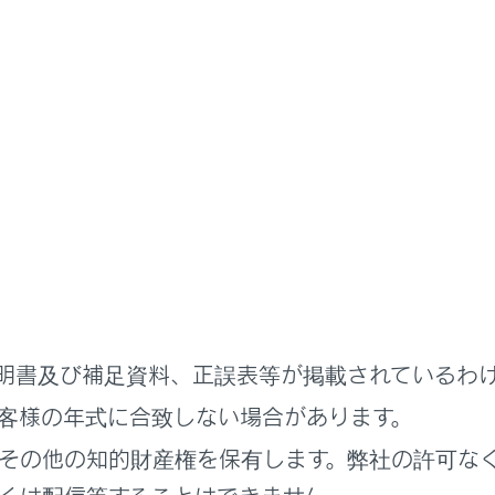
ている以外のジャンルを設定するときは
[‍他の施設に変更‍]
にタッ
図データに情報のない施設は、表示されません。
00m スケールより広域の地図には表示されません。
示することができる施設は、自車位置マーク
[‍
‍]
または
[‍
‍]
（最大200件まで）
00mスケールより詳細の地図には、表示施設が密集していると
明書及び補足資料、正誤表等が掲載されているわ
を見やすくするため）
イコンの右上に集約された件数
[‍
‍]
が表示され、タッチするこ
客様の年式に合致しない場合があります。
できます。
その他の知的財産権を保有します。弊社の許可な
ビゲーション設定からも表示施設の設定を行うことができます。