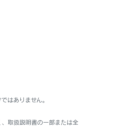
チします。
から半径約10km以内にある施設のみで
設定したジャンル単位で集約されます。（道
けではありません。
とで集約された表示施設の確認を行うこと
く、取扱説明書の一部または全