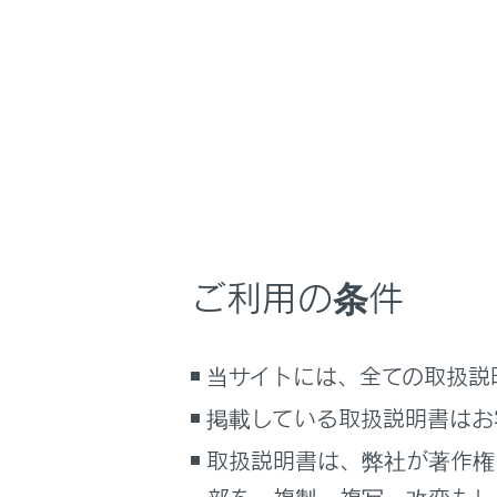
こんなときは
ブックマーク
表示され
あとで読む
知識
PDFで見る
車両
地
マルチメディア
8
画面表示設定
ご利用の条件
表
す。
個人情報の取扱いについて
8
サイト利用について
当サイトには、全ての取扱説
路
お問い合わせ
ア
掲載している取扱説明書はお
が
取扱説明書は、弊社が著作権
ナ