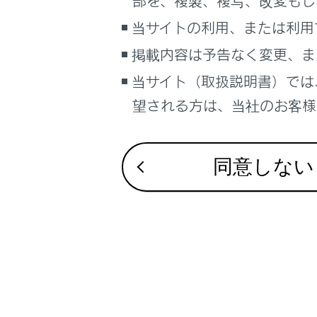
部を、複製、複写、改変もし
ガ
当サイトの利用、または利用
駐
掲載内容は予告なく変更、ま
駐
当サイト（取扱説明書）では
ガ
望される方は、当社のお客様相
ガ
い
駐
同意しない
注意
一部の
関連リンク