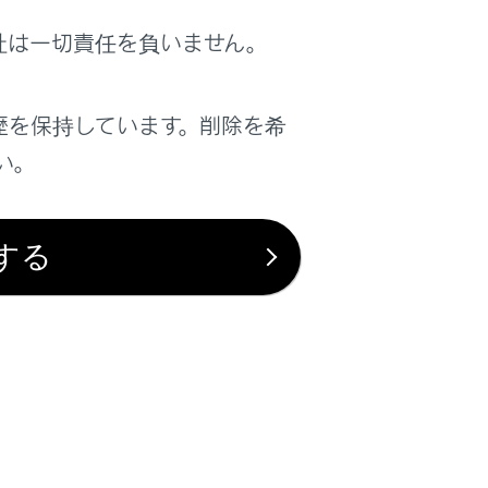
す。
社は一切責任を負いません。
料金が表示されます。
。
歴を保持しています。削除を希
い。
現地看板などをご確認のうえご利用くださ
する
なります。