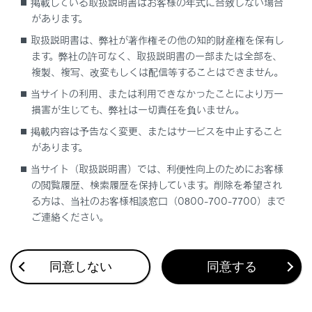
掲載している取扱説明書はお客様の年式に合致しない場合
があります。
操作のしかた
取扱説明書は、弊社が著作権その他の知的財産権を保有し
ます。弊社の許可なく、取扱説明書の一部または全部を、
複製、複写、改変もしくは配信等することはできません。
当サイトの利用、または利用できなかったことにより万一
損害が生じても、弊社は一切責任を負いません。
掲載内容は予告なく変更、またはサービスを中止すること
があります。
合わせて見られているページ
当サイト（取扱説明書）では、利便性向上のためにお客様
の閲覧履歴、検索履歴を保持しています。削除を希望され
レーダークルーズコントロール
る方は、当社のお客様相談窓口（0800-700-7700）まで
トランスミッション
ご連絡ください。
Lexus Safety System +
同意しない
同意する
このページは役に立ちましたか？