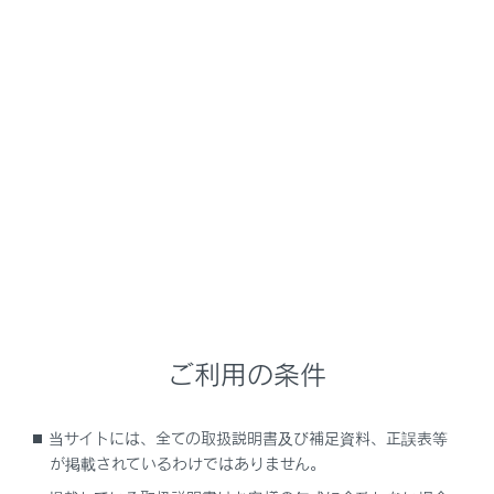
RX350
取扱説明書
運転
ランプのつけ方・ワイパーの使い方
ワイパー＆ウォッシャー（リ
ヤ）
注意
ご利用の条件
リヤウインドウガラスが乾いているときは
ワイパーを使わないでください。
当サイトには、全ての取扱説明書及び補足資料、正誤表等
が掲載されているわけではありません。
ガラスを傷付けるおそれがあります。