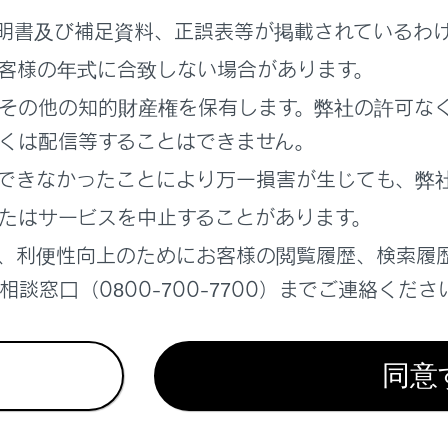
テムをOFFにする必要があるとき
明書及び補足資料、正誤表等が掲載されているわ
ときは、システムをOFFにしてください。
客様の年式に合致しない場合があります。
テムが正常に作動せず、思わぬ事故につながり、重大な傷害に
その他の知的財産権を保有します。弊社の許可な
があります。
くは配信等することはできません。
積載やパンクで車両が傾いているとき
できなかったことにより万一損害が生じても、弊
度な高速走行をしているとき
たはサービスを中止することがあります。
ん引時
、利便性向上のためにお客様の閲覧履歴、検索履
ラック／船舶／列車などに積載するとき
談窓口（0800-700-7700）までご連絡くださ
両をリフトで上げ、タイヤを空転させるとき
検でシャシーダイナモやフリーローラーなどを使用するとき
同意
フロード走行やスポーツ走行をするとき