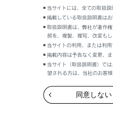
シス
当サイトには、全ての取扱説
次の
掲載している取扱説明書はお
シス
取扱説明書は、弊社が著作権
それ
部を、複製、複写、改変もし
過
当サイトの利用、または利用
過
掲載内容は予告なく変更、ま
け
当サイト（取扱説明書）では
ト
望される方は、当社のお客様相
車
点
同意しない
オ