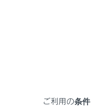
こんなときは
の状
安全
ブックマーク
あとで読む
シ
く
PDFで見る
っ
車両
亡
マルチメディア
お
わ
画面表示設定
走
個人情報の取扱いについて
ー
サイト利用について
従
お問い合わせ
外
ご利用の条件
な