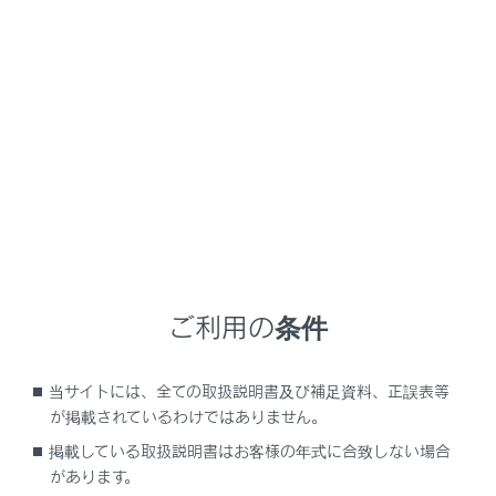
RX350
取扱説明書
運転
運転支援装置について
Trail Mode（AWD車）
メニュー
Trail Modeは、4WD・ブレーキ・駆動力などを統合制御
し、タイヤの空転を抑えます。凹凸のある路面等を走行
ご利用の条件
するときに、使用してください。
当サイトには、全ての取扱説明書及び補足資料、正誤表等
システムを作動させるには
が掲載されているわけではありません。
掲載している取扱説明書はお客様の年式に合致しない場合
Trail Modeが作動しているとき
があります。