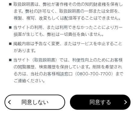
取扱説明書は、弊社が著作権その他の知的財産権を保有し
ます。弊社の許可なく、取扱説明書の一部または全部を、
複製、複写、改変もしくは配信等することはできません。
当サイトの利用、または利用できなかったことにより万一
損害が生じても、弊社は一切責任を負いません。
合わせて見られているページ
掲載内容は予告なく変更、またはサービスを中止すること
があります。
レーダークルーズコントロール
当サイト（取扱説明書）では、利便性向上のためにお客様
トランスミッション
の閲覧履歴、検索履歴を保持しています。削除を希望され
る方は、当社のお客様相談窓口（0800-700-7700）まで
Lexus Safety System +
ご連絡ください。
同意しない
同意する
このページは役に立ちましたか？
はい
いいえ