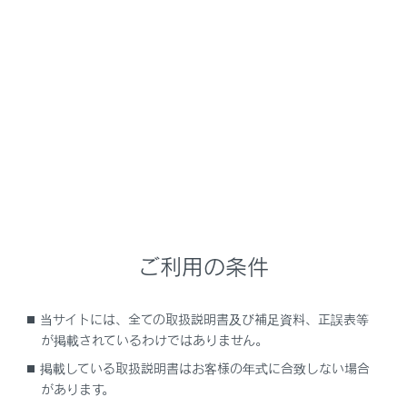
RX350
取扱説明書
運転
運転のしかた
ブレーキホールド
シフトポジションがD・MまたはNでブレーキホールドシ
ステムがONのとき、ブレーキペダルを踏んで停車すると
ご利用の条件
ブレーキがかかったまま保持されます。シフトポジショ
ンがDまたはMのとき、アクセルペダルを踏むと同時に解
除され、スムーズに発進できます。
当サイトには、全ての取扱説明書及び補足資料、正誤表等
が掲載されているわけではありません。
掲載している取扱説明書はお客様の年式に合致しない場合
システムを作動させるには
があります。