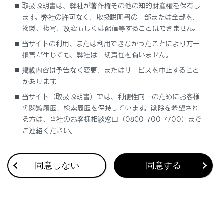
取扱説明書は、弊社が著作権その他の知的財産権を保有し
ます。弊社の許可なく、取扱説明書の一部または全部を、
複製、複写、改変もしくは配信等することはできません。
当サイトの利用、または利用できなかったことにより万一
損害が生じても、弊社は一切責任を負いません。
合わせて見られているページ
掲載内容は予告なく変更、またはサービスを中止すること
があります。
レーダークルーズコントロール
当サイト（取扱説明書）では、利便性向上のためにお客様
トランスミッション
の閲覧履歴、検索履歴を保持しています。削除を希望され
る方は、当社のお客様相談窓口（0800-700-7700）まで
Lexus Safety System +
ご連絡ください。
同意しない
同意する
このページは役に立ちましたか？
はい
いいえ