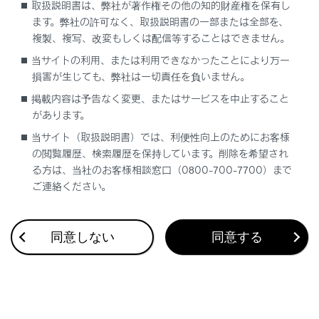
取扱説明書は、弊社が著作権その他の知的財産権を保有し
ます。弊社の許可なく、取扱説明書の一部または全部を、
複製、複写、改変もしくは配信等することはできません。
当サイトの利用、または利用できなかったことにより万一
損害が生じても、弊社は一切責任を負いません。
合わせて見られているページ
掲載内容は予告なく変更、またはサービスを中止すること
があります。
リヤエアコン
当サイト（取扱説明書）では、利便性向上のためにお客様
収納装備一覧
の閲覧履歴、検索履歴を保持しています。削除を希望され
レクサスクライメイトコンシェルジュ
る方は、当社のお客様相談窓口（0800-700-7700）まで
ご連絡ください。
同意しない
同意する
このページは役に立ちましたか？
はい
いいえ