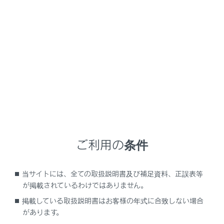
RX350
取扱説明書
室内装備・機能
室内灯のつけ方
室内灯一覧
メニュー
ご利用の条件
室内灯の位置
当サイトには、全ての取扱説明書及び補足資料、正誤表等
インテリアランプを操作するには
が掲載されているわけではありません。
掲載している取扱説明書はお客様の年式に合致しない場合
パーソナルランプを操作するには
があります。