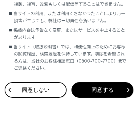
複製、複写、改変もしくは配信等することはできません。
合わせて見られているページ
当サイトの利用、または利用できなかったことにより万一
損害が生じても、弊社は一切責任を負いません。
ETC2.0ユニットの使い方
掲載内容は予告なく変更、またはサービスを中止すること
があります。
道路事業者からのお願い
当サイト（取扱説明書）では、利便性向上のためにお客様
お問合せ先一覧
の閲覧履歴、検索履歴を保持しています。削除を希望され
る方は、当社のお客様相談窓口（0800-700-7700）まで
ご連絡ください。
このページは役に立ちましたか？
同意しない
同意する
はい
いいえ