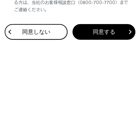
る方は、当社のお客様相談窓口（0800-700-7700）まで
設定可能な項目を表示します。
ご連絡ください。
[‍Apple CarPlay‍]
Apple CarPlayの画面を表示します。
同意しない
同意する
ステアリングスイッチで操作する
[‍<‍]
／
[‍>‍]
スイッチ
ステアリングスイッチのカスタマイズで機能を
設定しているときに使用できます。カスタマイ
ズ方法は、別冊
「‍取扱説明書‍」
をご覧くださ
い。