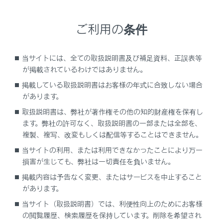
と、その位置から再生します。
[‍
‍]
ご利用の条件
再生を一時停止します。
[‍
‍]
当サイトには、全ての取扱説明書及び補足資料、正誤表等
が掲載されているわけではありません。
再生します。
掲載している取扱説明書はお客様の年式に合致しない場合
[‍
‍]
があります。
トラックが切りかわります。
取扱説明書は、弊社が著作権その他の知的財産権を保有し
タッチし続けると、早送りします。手を離す
ます。弊社の許可なく、取扱説明書の一部または全部を、
と、その位置から再生します。
複製、複写、改変もしくは配信等することはできません。
当サイトの利用、または利用できなかったことにより万一
[‍
‍]
損害が生じても、弊社は一切責任を負いません。
リピート再生をします。
掲載内容は予告なく変更、またはサービスを中止すること
タッチするたびに、リピートの設定が切りかわ
があります。
ります。
当サイト（取扱説明書）では、利便性向上のためにお客様
[‍
‍]
の閲覧履歴、検索履歴を保持しています。削除を希望され