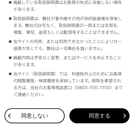
掲載している取扱説明書はお客様の年式に合致しない場合
もあります。
があります。
取扱説明書は、弊社が著作権その他の知的財産権を保有し
ます。弊社の許可なく、取扱説明書の一部または全部を、
複製、複写、改変もしくは配信等することはできません。
当サイトの利用、または利用できなかったことにより万一
損害が生じても、弊社は一切責任を負いません。
掲載内容は予告なく変更、またはサービスを中止すること
があります。
合わせて見られているページ
当サイト（取扱説明書）では、利便性向上のためにお客様
の閲覧履歴、検索履歴を保持しています。削除を希望され
目的地検索画面の見方
る方は、当社のお客様相談窓口（0800-700-7700）まで
VICSについて
ご連絡ください。
マップオンデマンドとは
同意しない
同意する
このページは役に立ちましたか？