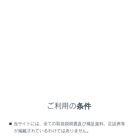
RX350
取扱説明書
マルチメディア
ナビゲーション
VICS・交通情報
VICS記号の内容を表示する
地図画面上に表示される記号にタッチし、道路の種類／
状況や施設情報、規制情報を表示することができます。
地図上の規制情報、または施設情報の記号にタッチし
ます。
ご利用の条件
知識
当サイトには、全ての取扱説明書及び補足資料、正誤表等
が掲載されているわけではありません。
VICS記号によっては、内容が表示されないこと