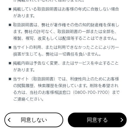
Bluetoothオーディオの操作
掲載している取扱説明書はお客様の年式に合致しない場合
HDMIの操作
があります。
Miracast®の操作
取扱説明書は、弊社が著作権その他の知的財産権を保有し
ます。弊社の許可なく、取扱説明書の一部または全部を、
複製、複写、改変もしくは配信等することはできません。
当サイトの利用、または利用できなかったことにより万一
損害が生じても、弊社は一切責任を負いません。
掲載内容は予告なく変更、またはサービスを中止すること
があります。
当サイト（取扱説明書）では、利便性向上のためにお客様
合わせて見られているページ
の閲覧履歴、検索履歴を保持しています。削除を希望され
る方は、当社のお客様相談窓口（0800-700-7700）まで
Bluetooth®オーディオを再生する
ご連絡ください。
地上デジタルテレビを視聴する
地上デジタルテレビの視聴についての留意事項
同意しない
同意する