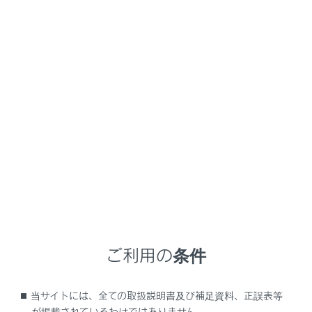
RX350
取扱説明書
オーディオシステム
ラジオを聴くには
音楽を楽しむには
ラジオの操作
地上デジタルテレビの視聴
USBメモリーの操作
ご利用の条件
iPod/iPhoneの操作
Apple CarPlayの操作
当サイトには、全ての取扱説明書及び補足資料、正誤表等
Android Autoの操作
が掲載されているわけではありません。