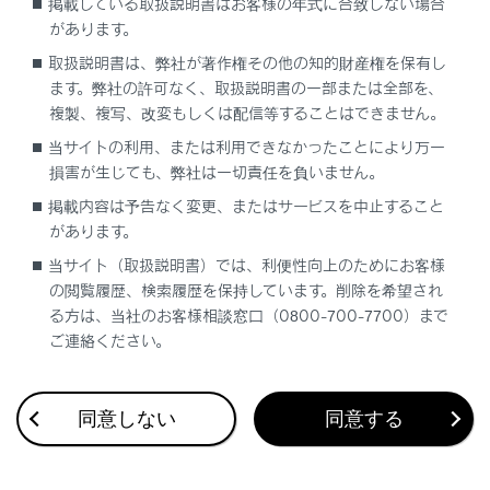
エンジンを停止するには
掲載している取扱説明書はお客様の年式に合致しない場合
があります。
エンジンスイッチを切りかえるには
取扱説明書は、弊社が著作権その他の知的財産権を保有し
ます。弊社の許可なく、取扱説明書の一部または全部を、
複製、複写、改変もしくは配信等することはできません。
当サイトの利用、または利用できなかったことにより万一
損害が生じても、弊社は一切責任を負いません。
掲載内容は予告なく変更、またはサービスを中止すること
があります。
合わせて見られているページ
当サイト（取扱説明書）では、利便性向上のためにお客様
の閲覧履歴、検索履歴を保持しています。削除を希望され
レーダークルーズコントロール
る方は、当社のお客様相談窓口（0800-700-7700）まで
トランスミッション
ご連絡ください。
Lexus Safety System +
同意しない
同意する
このページは役に立ちましたか？