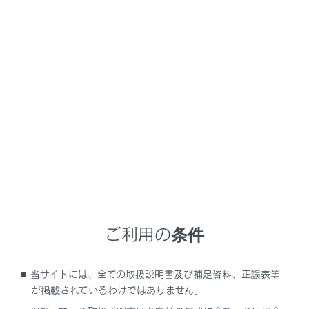
RX350
取扱説明書
運転
運転のしかた
エンジン（イグニッション）ス
イッチ
メニュー
電子キーを携帯して次の操作を行うことで、エンジンの
始動またはエンジンスイッチのモードを切りかえること
ができます。
ご利用の条件
エンジンをかけるには
当サイトには、全ての取扱説明書及び補足資料、正誤表等
が掲載されているわけではありません。