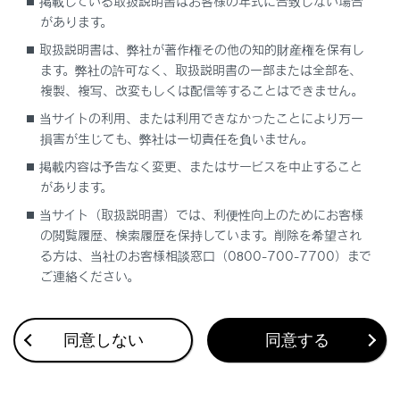
る
掲載している取扱説明書はお客様の年式に合致しない場合
があります。
TSPSサービス 信号待ち発進準備案内
取扱説明書は、弊社が著作権その他の知的財産権を保有し
ます。弊社の許可なく、取扱説明書の一部または全部を、
複製、複写、改変もしくは配信等することはできません。
当サイトの利用、または利用できなかったことにより万一
損害が生じても、弊社は一切責任を負いません。
掲載内容は予告なく変更、またはサービスを中止すること
があります。
合わせて見られているページ
当サイト（取扱説明書）では、利便性向上のためにお客様
の閲覧履歴、検索履歴を保持しています。削除を希望され
目的地検索画面の見方
る方は、当社のお客様相談窓口（0800-700-7700）まで
VICSについて
ご連絡ください。
マップオンデマンドとは
同意しない
同意する
このページは役に立ちましたか？