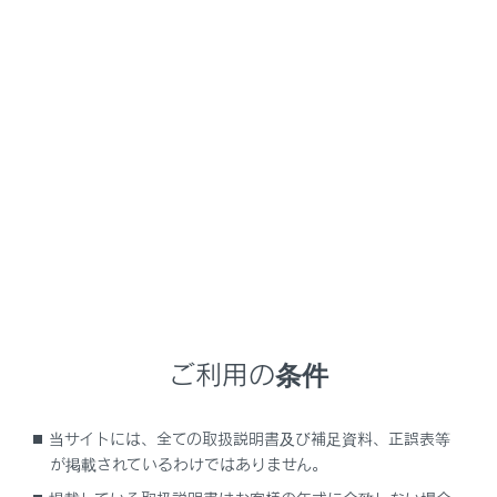
RX350
取扱説明書
マルチメディア
ナビゲーション
VICS・交通情報
TSPSサービスについて
メニュー
TSPS（Traffic Signal Prediction Systems）
を使用する
ご利用の条件
TSPSの表示設定を変更する
当サイトには、全ての取扱説明書及び補足資料、正誤表等
が掲載されているわけではありません。
光ビーコン走行情報のアップリンクの設定をす