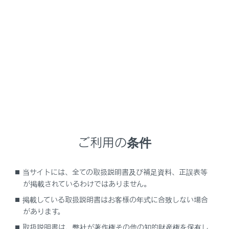
RX350
取扱説明書
マルチメディア
オーディオシステム
地上デジタルテレビの視聴
地上デジタルテレビの視聴
地上デジタルテレビの視聴についての留意事項
ご利用の条件
地上デジタルテレビを視聴する
地上デジタルテレビ視聴時の設定を変更する
当サイトには、全ての取扱説明書及び補足資料、正誤表等
地上デジタルテレビ用アンテナの取り扱い
が掲載されているわけではありません。
掲載している取扱説明書はお客様の年式に合致しない場合
があります。
取扱説明書は、弊社が著作権その他の知的財産権を保有し