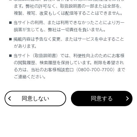
ます。弊社の許可なく、取扱説明書の一部または全部を、
複製、複写、改変もしくは配信等することはできません。
当サイトの利用、または利用できなかったことにより万一
損害が生じても、弊社は一切責任を負いません。
合わせて見られているページ
掲載内容は予告なく変更、またはサービスを中止すること
Bluetooth®オーディオを再生する
があります。
当サイト（取扱説明書）では、利便性向上のためにお客様
オーディオシステム
の閲覧履歴、検索履歴を保持しています。削除を希望され
地上デジタルテレビを視聴する
る方は、当社のお客様相談窓口（0800-700-7700）まで
ご連絡ください。
このページは役に立ちましたか？
同意しない
同意する
はい
いいえ