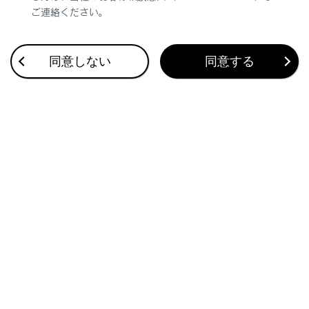
ご連絡ください。
合わせて見られているページ
同意しない
同意する
パノラミックビューモニターの設定を変更する
シフトポジションがRのときの表示モード
シフトポジションがD、Nのときの表示モード
このページは役に立ちましたか？
はい
いいえ