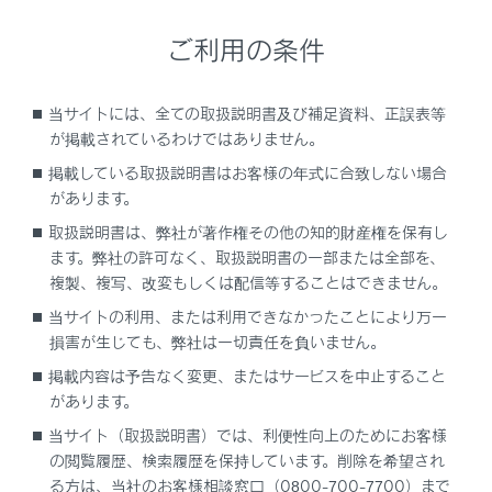
ご利用の条件
次のいずれかの条件を満たすとGPS連動View表示が
終了します。
登録地点の作動許可エリア外に出たとき
当サイトには、全ての取扱説明書及び補足資料、正誤表等
が掲載されているわけではありません。
車速が12km/hを超えたとき
シフトポジションをPまたはRにしたとき
掲載している取扱説明書はお客様の年式に合致しない場合
があります。
カメラスイッチを押すなど、パノラミックビューモ
取扱説明書は、弊社が著作権その他の知的財産権を保有し
ニターを意図して終わらせる動作をしたとき
ます。弊社の許可なく、取扱説明書の一部または全部を、
複製、複写、改変もしくは配信等することはできません。
当サイトの利用、または利用できなかったことにより万一
地点を登録する
損害が生じても、弊社は一切責任を負いません。
掲載内容は予告なく変更、またはサービスを中止すること
登録した地点を消去する
があります。
当サイト（取扱説明書）では、利便性向上のためにお客様
の閲覧履歴、検索履歴を保持しています。削除を希望され
る方は、当社のお客様相談窓口（0800-700-7700）まで