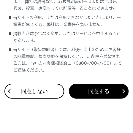
ます。弊社の許可なく、取扱説明書の一部または全部を、
複製、複写、改変もしくは配信等することはできません。
当サイトの利用、または利用できなかったことにより万一
合わせて見られているページ
損害が生じても、弊社は一切責任を負いません。
掲載内容は予告なく変更、またはサービスを中止すること
Bluetooth®オーディオを再生する
があります。
オーディオシステム
当サイト（取扱説明書）では、利便性向上のためにお客様
地上デジタルテレビを視聴する
の閲覧履歴、検索履歴を保持しています。削除を希望され
る方は、当社のお客様相談窓口（0800-700-7700）まで
ご連絡ください。
このページは役に立ちましたか？
同意しない
同意する
はい
いいえ