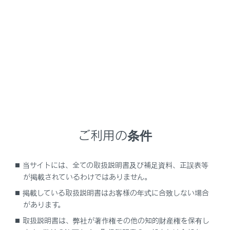
RX350
取扱説明書
マルチメディア
オーディオシステム
ラジオの操作
ラジオの操作
ラジオを聴く
ご利用の条件
交通情報を聴く
ラジオ用アンテナの取り扱い
当サイトには、全ての取扱説明書及び補足資料、正誤表等
が掲載されているわけではありません。
掲載している取扱説明書はお客様の年式に合致しない場合
があります。
取扱説明書は、弊社が著作権その他の知的財産権を保有し