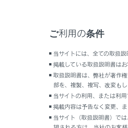
こんなときは
お手入れ
ブックマーク
あとで読む
万一の場
ご利用の条件
PDFで見る
車両情報
車両
当サイトには、全ての取扱説
マルチメディア
掲載している取扱説明書はお
はじめに
画面表示設定
取扱説明書は、弊社が著作権
こんなと
部を、複製、複写、改変もし
個人情報の取扱いについて
サイト利用について
当サイトの利用、または利用
知ってお
お問い合わせ
掲載内容は予告なく変更、ま
当サイト（取扱説明書）では
イラスト
望される方は、当社のお客様相