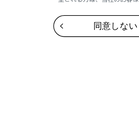
基本操作
同意しない
各種設定
スマート
ナビゲー
オーディ
ハンズフ
G-Link