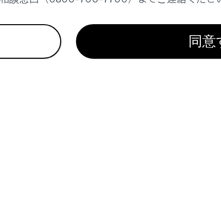
同意
および登録
フォンや通信機器の接続
ション
オシステム
リー電話