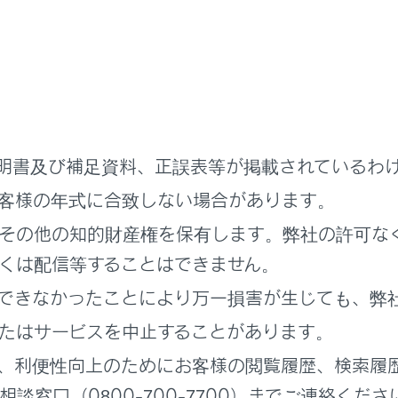
のしかた
合には
明書及び補足資料、正誤表等が掲載されているわ
客様の年式に合致しない場合があります。
その他の知的財産権を保有します。弊社の許可な
きは
くは配信等することはできません。
できなかったことにより万一損害が生じても、弊
いていただきたいこと
たはサービスを中止することがあります。
、利便性向上のためにお客様の閲覧履歴、検索履
目次
談窓口（0800-700-7700）までご連絡くださ