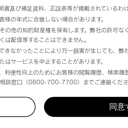
運用時間について
明書及び補足資料、正誤表等が掲載されているわ
客様の年式に合致しない場合があります。
FM多重放送を受信できないとき
その他の知的財産権を保有します。弊社の許可な
用語について
くは配信等することはできません。
できなかったことにより万一損害が生じても、弊
ンター著作権について
たはサービスを中止することがあります。
、利便性向上のためにお客様の閲覧履歴、検索履
ETC2.0（ITSスポット）、TSPSの問い合わせ先について
談窓口（0800-700-7700）までご連絡くだ
者からのお知らせとお願い
同意
去データについて
報有料放送サービス契約約款