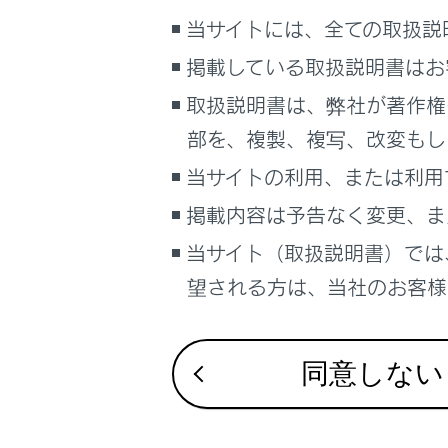
VICSの
こんなときは
当サイトには、全ての取扱説
掲載している取扱説明書はお
ブックマーク
VICS 
あとで読む
取扱説明書は、弊社が著作権
VICSの
部を、複製、複写、改変もし
PDFで見る
車両
当サイトの利用、または利用
VICSセ
マルチメディア
掲載内容は予告なく変更、ま
画面表示設定
当サイト（取扱説明書）では
VICS、
望される方は、当社のお客様相
個人情報の取扱いについて
道路管理
サイト利用について
お問い合わせ
同意しない
VICS過
VICS情