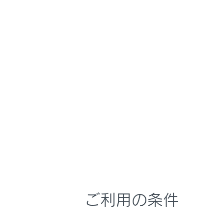
RX350
取扱説明書
マルチメディア
ホーム
VICS
はじめに
安全・安心のために
メニュー
走行に関する情報表示
運転する前に
運転
知ってお
室内装備・機能
マルチメディア
「VICSW
お手入れのしかた
ご利用の条件
VICSの
万一の場合には
車両情報